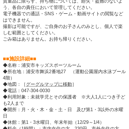
貴重品に限らず、持ち物については、紛失・盗難のないよ
う、各自の責任において管理してください。
電子機器での通話・SNS・ゲーム・動画サイトの閲覧など
はできません。
撮影は可能ですが、ご自身のお子さんのみとし、個人で楽
しむ範囲としてください。
ごみ箱はありません。お持ち帰りください。
■■施設詳細■■
◆名称：浦安市キッズスポーツルーム
◆所在地：浦安市舞浜2番地27 （運動公園屋内水泳プール
4階）
◆地図：［
グーグルマップに移動
］
◆電話：047-304-0030
◆利用対象：未就学児とその保護者 ※大人1人につき子ど
も2人まで
◆開所：月・火・木・金・土・日 及び第1・3以外の水曜
日
◆休館：第1・3水曜日、年末年始（12/29～1/4）
◆料金（1時間）：市内在住の方 230円、市外在住の方