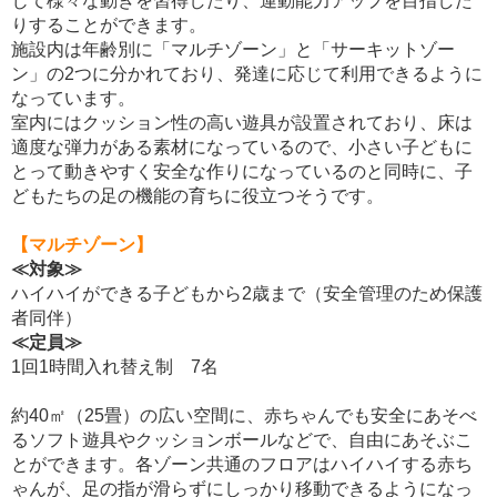
じて様々な動きを習得したり、運動能力アップを目指した
りすることができます。
施設内は年齢別に「マルチゾーン」と「サーキットゾー
ン」の2つに分かれており、発達に応じて利用できるように
なっています。
室内にはクッション性の高い遊具が設置されており、床は
適度な弾力がある素材になっているので、小さい子どもに
とって動きやすく安全な作りになっているのと同時に、子
どもたちの足の機能の育ちに役立つそうです。
【マルチゾーン】
≪対象≫
ハイハイができる子どもから2歳まで（安全管理のため保護
者同伴）
≪定員≫
1回1時間入れ替え制 7名
約40㎡（25畳）の広い空間に、赤ちゃんでも安全にあそべ
るソフト遊具やクッションボールなどで、自由にあそぶこ
とができます。各ゾーン共通のフロアはハイハイする赤ち
ゃんが、足の指が滑らずにしっかり移動できるようになっ