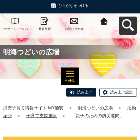
ひらがなをつける
このサイトについて
新規登録
お問い合わせ
浦安子育て情報サイ
ト MY浦安へ戻る
明海つどいの広場
MENU
読み上げ
読み上げ設定
浦安子育て情報サイト MY浦安
＞
明海つどいの広場
＞
活動
紹介
＞
子育て支援施設
＞
「親子のための防災週間」