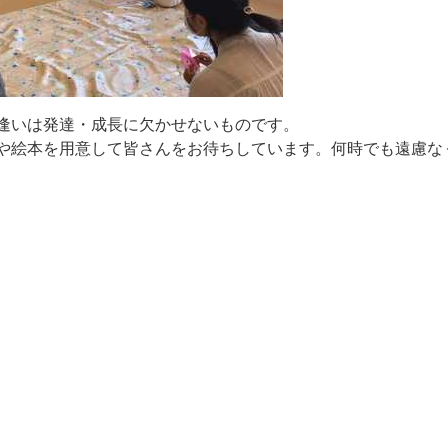
逢
い
は
発
達
・
成
長
に
欠
か
せ
な
い
も
の
で
す
。
や
絵
本
を
用
意
し
て
皆
さ
ん
を
お
待
ち
し
て
い
ま
す
。
何
時
で
も
遠
慮
な