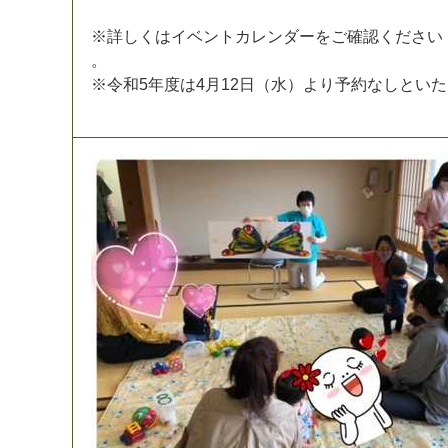
※
詳
し
く
は
イ
ベ
ン
ト
カ
レ
ン
ダ
ー
を
ご
確
認
く
だ
さ
い
。
※
令
和
5
年
度
は
4
月
1
2
日
（
水
）
よ
り
予
約
な
し
と
い
た