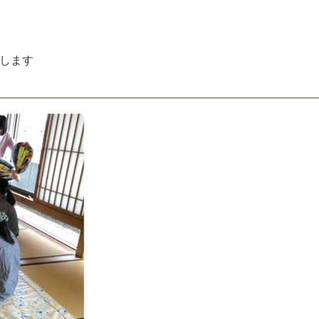
し
ま
す