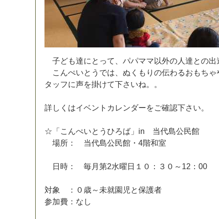
子
ど
も
達
に
と
っ
て
、
パ
パ
マ
マ
以
外
の
人
達
と
の
出
こ
ん
ぺ
い
と
う
で
は
、
ぬ
く
も
り
の
伝
わ
る
お
も
ち
ゃ
タ
ッ
フ
に
声
を
掛
け
て
下
さ
い
ね
。
。
詳
し
く
は
イ
ベ
ン
ト
カ
レ
ン
ダ
ー
を
ご
確
認
下
さ
い
。
☆
「
こ
ん
ぺ
い
と
う
ひ
ろ
ば
」
i
n
当
代
島
公
民
館
場
所
：
当
代
島
公
民
館
・
4
階
和
室
日
時
：
毎
月
第
2
水
曜
日
１
０
：
３
０
～
1
2
：
0
0
対
象
：
０
歳
～
未
就
園
児
と
保
護
者
参
加
費
：
な
し