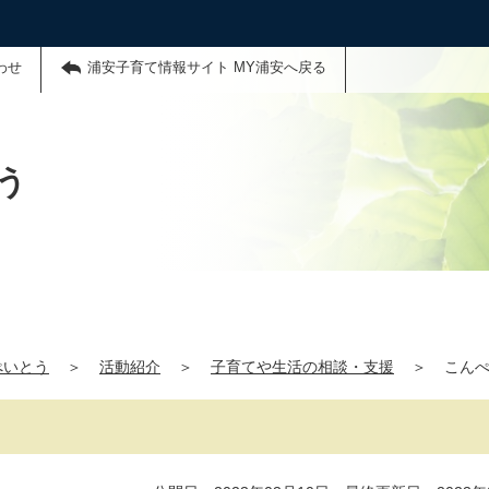
わせ
浦安子育て情報サイト MY浦安へ戻る
う
ぺいとう
＞
活動紹介
＞
子育てや生活の相談・支援
＞
こん