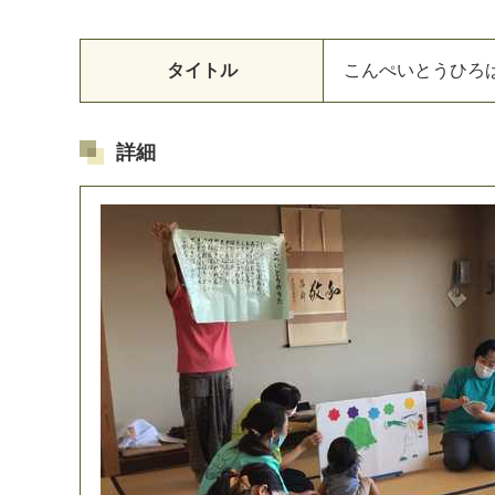
タイトル
こ
ん
ぺ
い
と
う
ひ
ろ
詳細
マイメディア検索