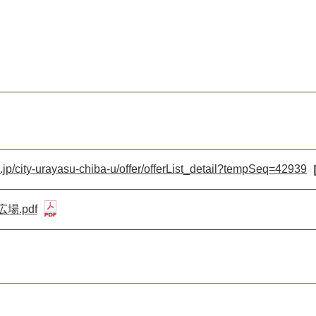
o.jp/city-urayasu-chiba-u/offer/offerList_detail?tempSeq=42939
場.pdf