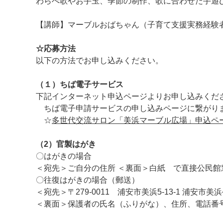
わらべ歌やお手玉、季節の制作、歌に合わせた手遊
【講師】マーブルおばちゃん（子育て支援実務経験
☆応募方法
以下の方法でお申し込みください。
（１）ちば電子サービス
下記インターネット申込ページよりお申し込みくだ
ちば電子申請サービスの申し込みページに繋がり
☆
多世代交流サロン「美浜マーブル広場」申込ペ
（2）官製はがき
〇はがきの場合
＜宛先＞ご自分の住所 ＜裏面＞白紙 で直接公民館
〇往復はがきの場合（郵送）
＜宛先＞〒279-0011 浦安市美浜5-13-1 浦安市美
＜裏面＞保護者の氏名（ふりがな）、住所、電話番