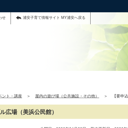
わせ
浦安子育て情報サイト MY浦安へ戻る
ベント・講座
＞
屋内の遊び場（公共施設・その他）
＞
【要申込
ブル広場（美浜公民館）