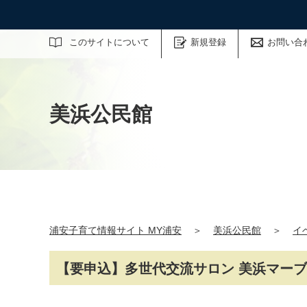
サイト内検索
このサイトについて
新規登録
お問い合
美浜公民館
浦安子育て情報サイト MY浦安
＞
美浜公民館
＞
イ
【要申込】多世代交流サロン 美浜マー