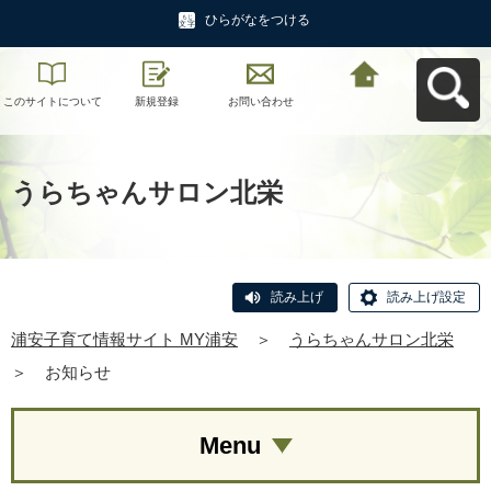
ひらがなをつける
このサイトについて
新規登録
お問い合わせ
浦安子育て情報サイ
ト MY浦安へ戻る
うらちゃんサロン北栄
読み上げ
読み上げ設定
浦安子育て情報サイト MY浦安
＞
うらちゃんサロン北栄
＞
お知らせ
Menu