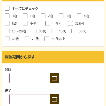
すべてにチェック
0歳
1歳
2歳
3歳
4歳
5歳
小学生
中学生
高校生
18〜29歳
30代
40代
50代
60代
70代
80代以上
開催期間から探す
開始
終了