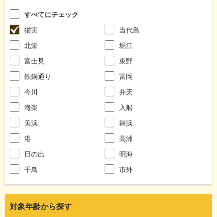
すべてにチェック
猫実
当代島
北栄
堀江
富士見
東野
鉄鋼通り
富岡
今川
弁天
海楽
入船
美浜
舞浜
港
高洲
日の出
明海
千鳥
市外
対象年齢から探す