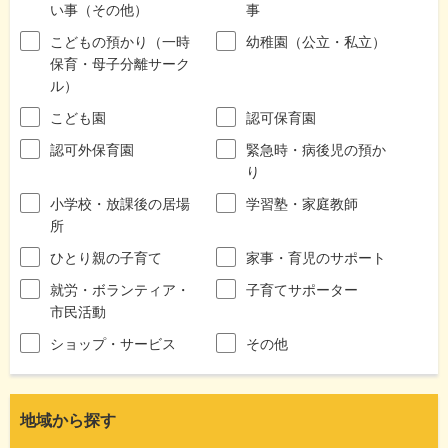
い事（その他）
事
こどもの預かり（一時
幼稚園（公立・私立）
保育・母子分離サーク
ル）
こども園
認可保育園
認可外保育園
緊急時・病後児の預か
り
小学校・放課後の居場
学習塾・家庭教師
所
ひとり親の子育て
家事・育児のサポート
就労・ボランティア・
子育てサポーター
市民活動
ショップ・サービス
その他
地域から探す