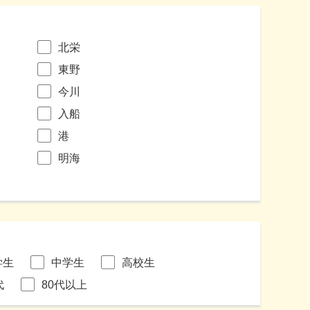
北栄
東野
今川
入船
港
明海
学生
中学生
高校生
代
80代以上