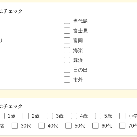
にチェック
当代島
富士見
り
富岡
海楽
舞浜
日の出
市外
にチェック
1歳
2歳
3歳
4歳
5歳
小
9歳
30代
40代
50代
60代
70