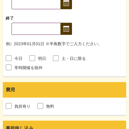
終了
例）2023年01月01日 ※半角数字でご入力ください。
今日
明日
土・日に限る
常時開催を除外
費用
負担有り
無料
事前申し込み