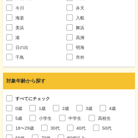
今川
弁天
海楽
入船
美浜
舞浜
港
高洲
日の出
明海
千鳥
市外
対象年齢から探す
すべてにチェック
0歳
1歳
2歳
3歳
4歳
5歳
小学生
中学生
高校生
18〜29歳
30代
40代
50代
60代
70代
80代以上