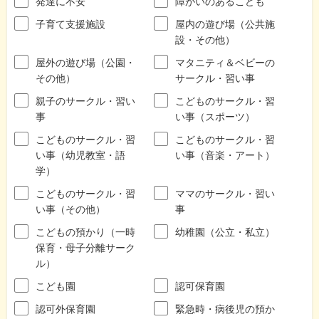
発達に不安
障がいのあるこども
子育て支援施設
屋内の遊び場（公共施
設・その他）
屋外の遊び場（公園・
マタニティ＆ベビーの
その他）
サークル・習い事
親子のサークル・習い
こどものサークル・習
事
い事（スポーツ）
こどものサークル・習
こどものサークル・習
い事（幼児教室・語
い事（音楽・アート）
学）
こどものサークル・習
ママのサークル・習い
い事（その他）
事
こどもの預かり（一時
幼稚園（公立・私立）
保育・母子分離サーク
ル）
こども園
認可保育園
認可外保育園
緊急時・病後児の預か