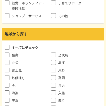
就労・ボランティア・
子育てサポーター
市民活動
ショップ・サービス
その他
地域から探す
すべてにチェック
猫実
当代島
北栄
堀江
富士見
東野
鉄鋼通り
富岡
今川
弁天
海楽
入船
美浜
舞浜