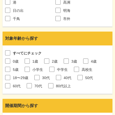
港
高洲
日の出
明海
千鳥
市外
対象年齢から探す
すべてにチェック
0歳
1歳
2歳
3歳
4歳
5歳
小学生
中学生
高校生
18〜29歳
30代
40代
50代
60代
70代
80代以上
開催期間から探す