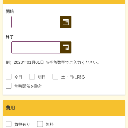
開始
終了
例）2023年01月01日 ※半角数字でご入力ください。
今日
明日
土・日に限る
常時開催を除外
費用
負担有り
無料