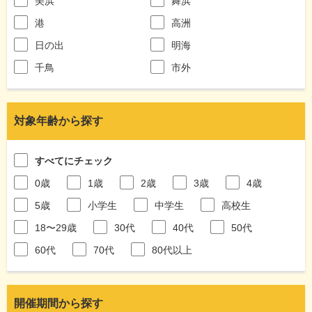
美浜
舞浜
港
高洲
日の出
明海
千鳥
市外
対象年齢から探す
すべてにチェック
0歳
1歳
2歳
3歳
4歳
5歳
小学生
中学生
高校生
18〜29歳
30代
40代
50代
60代
70代
80代以上
開催期間から探す