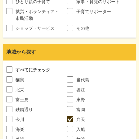
ひとり親の子育て
家事・育児のサポート
就労・ボランティア・
子育てサポーター
市民活動
ショップ・サービス
その他
地域から探す
すべてにチェック
猫実
当代島
北栄
堀江
富士見
東野
鉄鋼通り
富岡
今川
弁天
海楽
入船