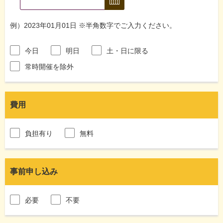
例）2023年01月01日 ※半角数字でご入力ください。
今日
明日
土・日に限る
常時開催を除外
費用
負担有り
無料
事前申し込み
必要
不要