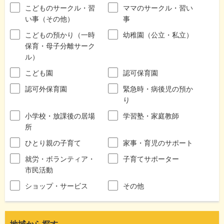
こどものサークル・習
ママのサークル・習い
い事（その他）
事
こどもの預かり（一時
幼稚園（公立・私立）
保育・母子分離サーク
ル）
こども園
認可保育園
認可外保育園
緊急時・病後児の預か
り
小学校・放課後の居場
学習塾・家庭教師
所
ひとり親の子育て
家事・育児のサポート
就労・ボランティア・
子育てサポーター
市民活動
ショップ・サービス
その他