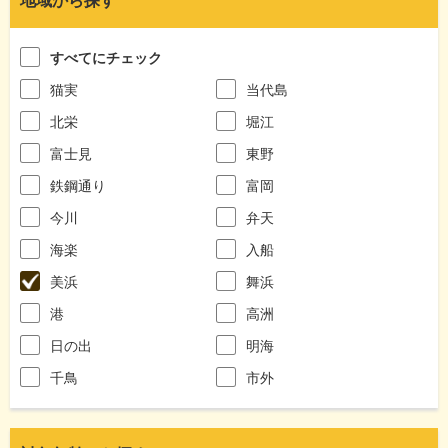
地域から探す
すべてにチェック
猫実
当代島
北栄
堀江
富士見
東野
鉄鋼通り
富岡
今川
弁天
海楽
入船
美浜
舞浜
港
高洲
日の出
明海
千鳥
市外