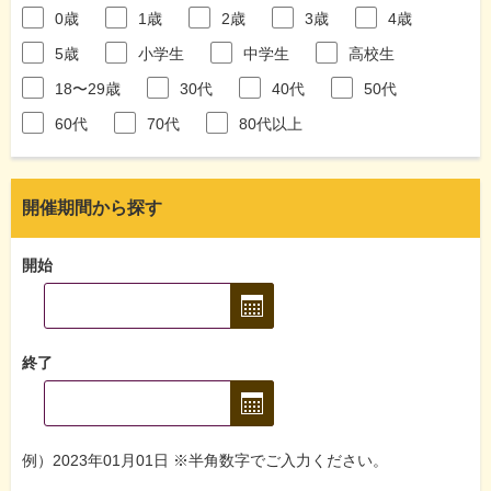
0歳
1歳
2歳
3歳
4歳
5歳
小学生
中学生
高校生
18〜29歳
30代
40代
50代
60代
70代
80代以上
開催期間から探す
開始
終了
例）2023年01月01日 ※半角数字でご入力ください。