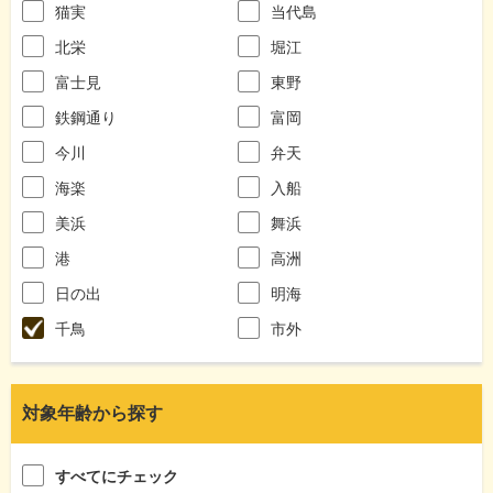
猫実
当代島
北栄
堀江
富士見
東野
鉄鋼通り
富岡
今川
弁天
海楽
入船
美浜
舞浜
港
高洲
日の出
明海
千鳥
市外
対象年齢から探す
すべてにチェック