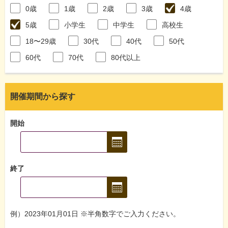
0歳
1歳
2歳
3歳
4歳
5歳
小学生
中学生
高校生
18〜29歳
30代
40代
50代
60代
70代
80代以上
開催期間から探す
開始
終了
例）2023年01月01日 ※半角数字でご入力ください。