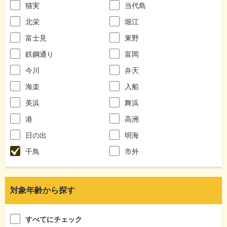
猫実
当代島
北栄
堀江
富士見
東野
鉄鋼通り
富岡
今川
弁天
海楽
入船
美浜
舞浜
港
高洲
日の出
明海
千鳥
市外
対象年齢から探す
すべてにチェック