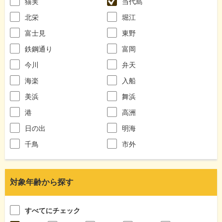
猫実
当代島
北栄
堀江
富士見
東野
鉄鋼通り
富岡
今川
弁天
海楽
入船
美浜
舞浜
港
高洲
日の出
明海
千鳥
市外
対象年齢から探す
すべてにチェック