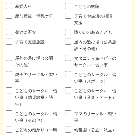
産婦人科
こどもの病院
産前産後・母乳ケア
子育てや生活の相談・
支援
発達に不安
障がいのあるこども
子育て支援施設
屋内の遊び場（公共施
設・その他）
屋外の遊び場（公園・
マタニティ＆ベビーの
その他）
サークル・習い事
親子のサークル・習い
こどものサークル・習
事
い事（スポーツ）
こどものサークル・習
こどものサークル・習
い事（幼児教室・語
い事（音楽・アート）
学）
こどものサークル・習
ママのサークル・習い
い事（その他）
事
こどもの預かり（一時
幼稚園（公立・私立）