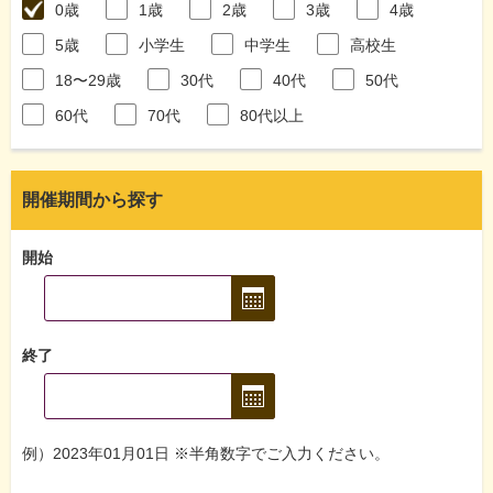
0歳
1歳
2歳
3歳
4歳
5歳
小学生
中学生
高校生
18〜29歳
30代
40代
50代
60代
70代
80代以上
開催期間から探す
開始
終了
例）2023年01月01日 ※半角数字でご入力ください。