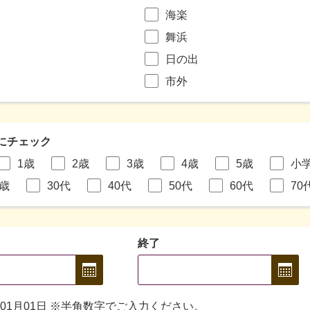
海楽
舞浜
日の出
市外
にチェック
1歳
2歳
3歳
4歳
5歳
小
9歳
30代
40代
50代
60代
70
終了
年01月01日 ※半角数字でご入力ください。