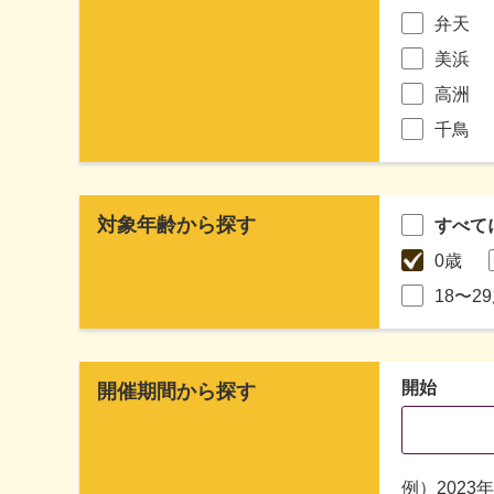
弁天
美浜
高洲
千鳥
対象年齢から探す
すべて
0歳
18〜2
開始
開催期間から探す
例）2023