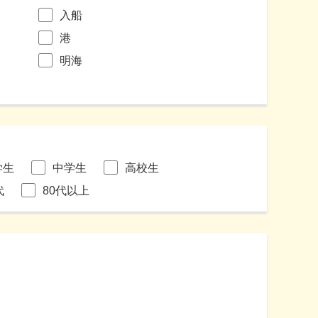
入船
港
明海
学生
中学生
高校生
代
80代以上