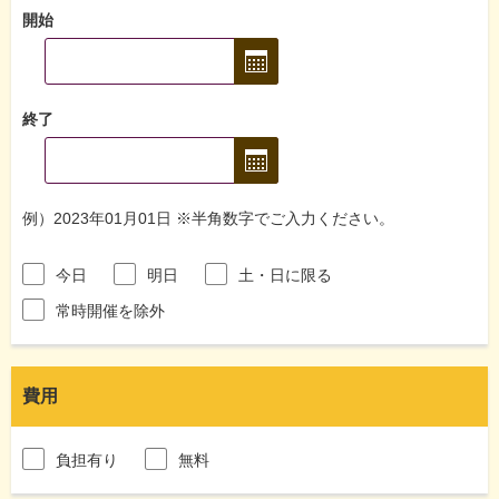
開始
終了
例）2023年01月01日 ※半角数字でご入力ください。
今日
明日
土・日に限る
常時開催を除外
費用
負担有り
無料