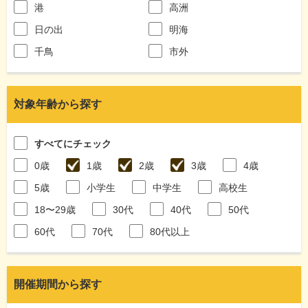
港
高洲
日の出
明海
千鳥
市外
対象年齢から探す
すべてにチェック
0歳
1歳
2歳
3歳
4歳
5歳
小学生
中学生
高校生
18〜29歳
30代
40代
50代
60代
70代
80代以上
開催期間から探す