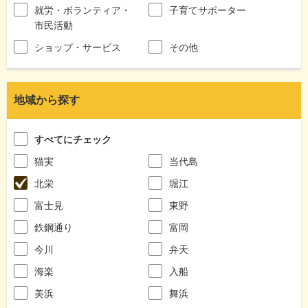
就労・ボランティア・
子育てサポーター
市民活動
ショップ・サービス
その他
地域から探す
すべてにチェック
猫実
当代島
北栄
堀江
富士見
東野
鉄鋼通り
富岡
今川
弁天
海楽
入船
美浜
舞浜