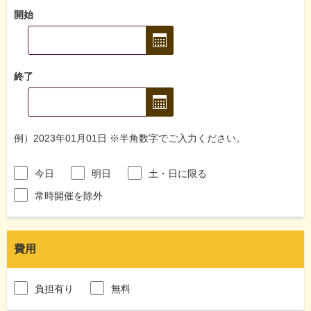
開始
終了
例）2023年01月01日 ※半角数字でご入力ください。
今日
明日
土・日に限る
常時開催を除外
費用
負担有り
無料