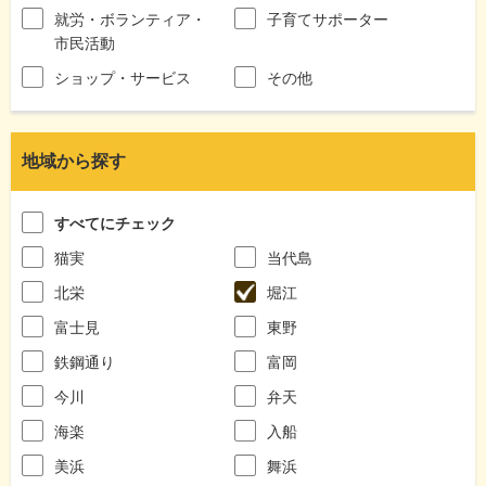
就労・ボランティア・
子育てサポーター
市民活動
ショップ・サービス
その他
地域から探す
すべてにチェック
猫実
当代島
北栄
堀江
富士見
東野
鉄鋼通り
富岡
今川
弁天
海楽
入船
美浜
舞浜