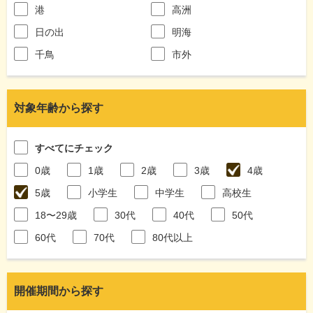
港
高洲
日の出
明海
千鳥
市外
対象年齢から探す
すべてにチェック
0歳
1歳
2歳
3歳
4歳
5歳
小学生
中学生
高校生
18〜29歳
30代
40代
50代
60代
70代
80代以上
開催期間から探す