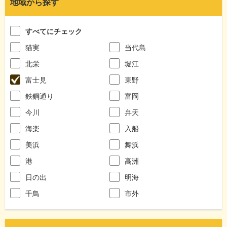
地域から探す
すべてにチェック
猫実
当代島
北栄
堀江
富士見
東野
鉄鋼通り
富岡
今川
弁天
海楽
入船
美浜
舞浜
港
高洲
日の出
明海
千鳥
市外