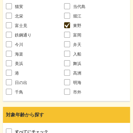
猫実
当代島
北栄
堀江
富士見
東野
鉄鋼通り
富岡
今川
弁天
海楽
入船
美浜
舞浜
港
高洲
日の出
明海
千鳥
市外
対象年齢から探す
すべてにチェック