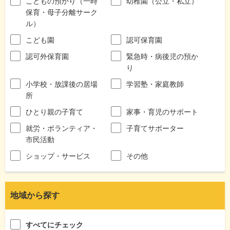
こどもの預かり（一時
幼稚園（公立・私立）
保育・母子分離サーク
ル）
こども園
認可保育園
認可外保育園
緊急時・病後児の預か
り
小学校・放課後の居場
学習塾・家庭教師
所
ひとり親の子育て
家事・育児のサポート
就労・ボランティア・
子育てサポーター
市民活動
ショップ・サービス
その他
地域から探す
すべてにチェック