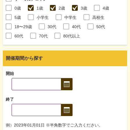
0歳
1歳
2歳
3歳
4歳
5歳
小学生
中学生
高校生
18〜29歳
30代
40代
50代
60代
70代
80代以上
開催期間から探す
開始
終了
例）2023年01月01日 ※半角数字でご入力ください。