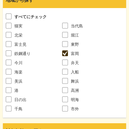
地域から探す
すべてにチェック
猫実
当代島
北栄
堀江
富士見
東野
鉄鋼通り
富岡
今川
弁天
海楽
入船
美浜
舞浜
港
高洲
日の出
明海
千鳥
市外