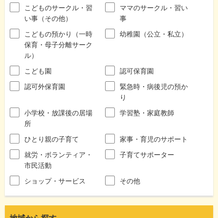
こどものサークル・習
ママのサークル・習い
い事（その他）
事
こどもの預かり（一時
幼稚園（公立・私立）
保育・母子分離サーク
ル）
こども園
認可保育園
認可外保育園
緊急時・病後児の預か
り
小学校・放課後の居場
学習塾・家庭教師
所
ひとり親の子育て
家事・育児のサポート
就労・ボランティア・
子育てサポーター
市民活動
ショップ・サービス
その他