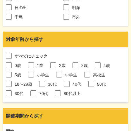
日の出
明海
千鳥
市外
対象年齢から探す
すべてにチェック
0歳
1歳
2歳
3歳
4歳
5歳
小学生
中学生
高校生
18〜29歳
30代
40代
50代
60代
70代
80代以上
開催期間から探す