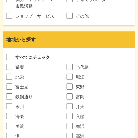
市民活動
ショップ・サービス
その他
地域から探す
すべてにチェック
猫実
当代島
北栄
堀江
富士見
東野
鉄鋼通り
富岡
今川
弁天
海楽
入船
美浜
舞浜
港
高洲