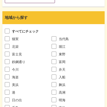
地域から探す
すべてにチェック
猫実
当代島
北栄
堀江
富士見
東野
鉄鋼通り
富岡
今川
弁天
海楽
入船
美浜
舞浜
港
高洲
日の出
明海