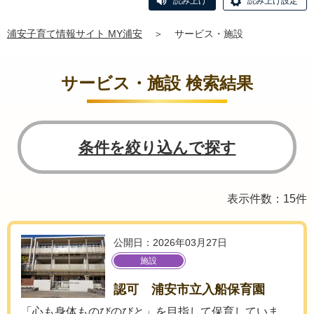
読み上げ
読み上げ設定
浦安子育て情報サイト MY浦安
＞
サービス・施設
サービス・施設 検索結果
条件を絞り込んで探す
表示件数：15件
公開日：2026年03月27日
施設
認可 浦安市立入船保育園
「心も身体ものびのびと」を目指して保育していま