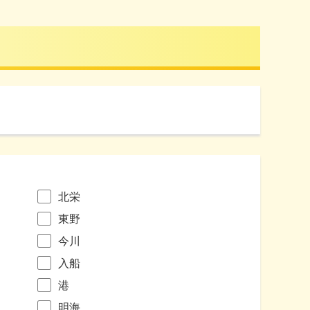
北栄
東野
今川
入船
港
明海