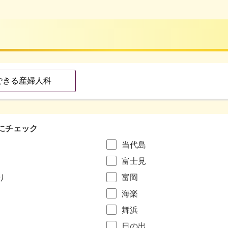
にチェック
当代島
富士見
り
富岡
海楽
舞浜
日の出