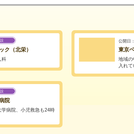
設
公開日：
ック（北栄）
東京
人科
地域の
入れて
設
病院
学病院、小児救急も24時