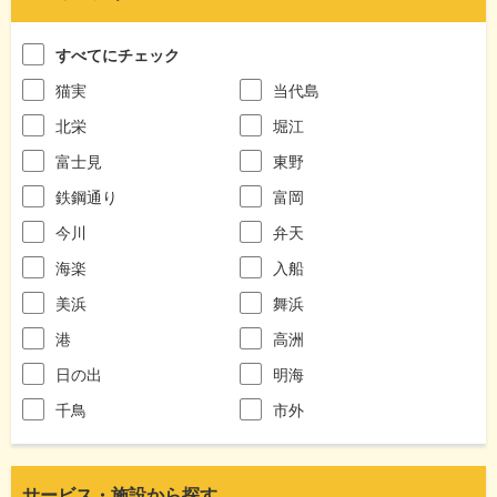
すべてにチェック
猫実
当代島
北栄
堀江
富士見
東野
鉄鋼通り
富岡
今川
弁天
海楽
入船
美浜
舞浜
港
高洲
日の出
明海
千鳥
市外
サービス・施設から探す