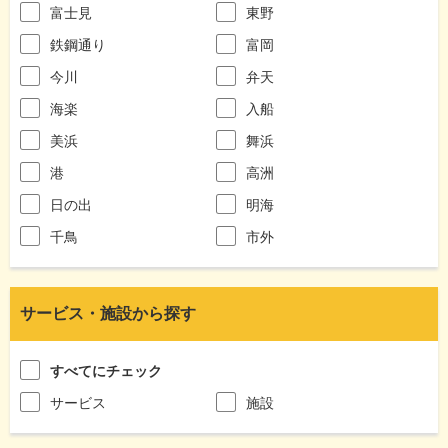
富士見
東野
鉄鋼通り
富岡
今川
弁天
海楽
入船
美浜
舞浜
港
高洲
日の出
明海
千鳥
市外
サービス・施設から探す
すべてにチェック
サービス
施設