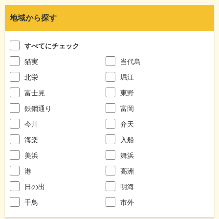
地域から探す
すべてにチェック
猫実
当代島
北栄
堀江
富士見
東野
鉄鋼通り
富岡
今川
弁天
海楽
入船
美浜
舞浜
港
高洲
日の出
明海
千鳥
市外