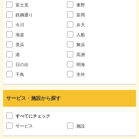
富士見
東野
鉄鋼通り
富岡
今川
弁天
海楽
入船
美浜
舞浜
港
高洲
日の出
明海
千鳥
市外
サービス・施設から探す
すべてにチェック
サービス
施設