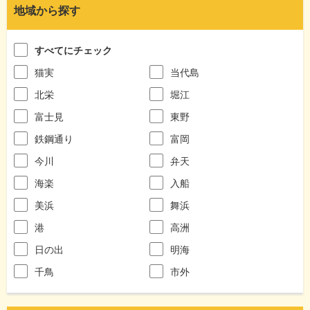
地域から探す
すべてにチェック
猫実
当代島
北栄
堀江
富士見
東野
鉄鋼通り
富岡
今川
弁天
海楽
入船
美浜
舞浜
港
高洲
日の出
明海
千鳥
市外