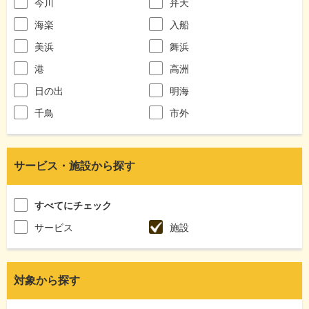
今川
弁天
海楽
入船
美浜
舞浜
港
高洲
日の出
明海
千鳥
市外
サービス・施設から探す
すべてにチェック
サービス
施設
対象から探す