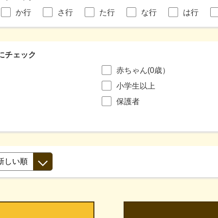
か行
さ行
た行
な行
は行
にチェック
赤ちゃん(0歳）
小学生以上
保護者