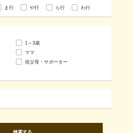
ま行
や行
ら行
わ行
1～3歳
ママ
祖父母・サポーター
検索する