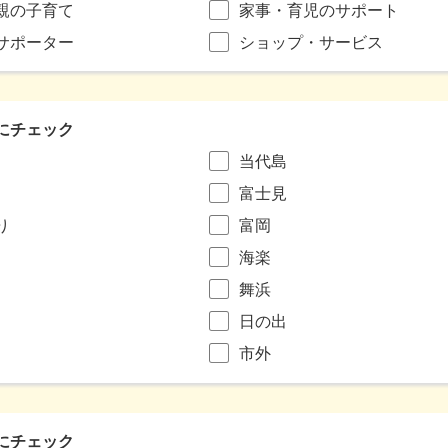
親の子育て
家事・育児のサポート
サポーター
ショップ・サービス
にチェック
当代島
富士見
り
富岡
海楽
舞浜
日の出
市外
にチェック