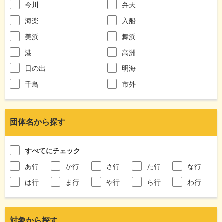
今川
弁天
海楽
入船
美浜
舞浜
港
高洲
日の出
明海
千鳥
市外
団体名から探す
すべてにチェック
あ行
か行
さ行
た行
な行
は行
ま行
や行
ら行
わ行
対象から探す