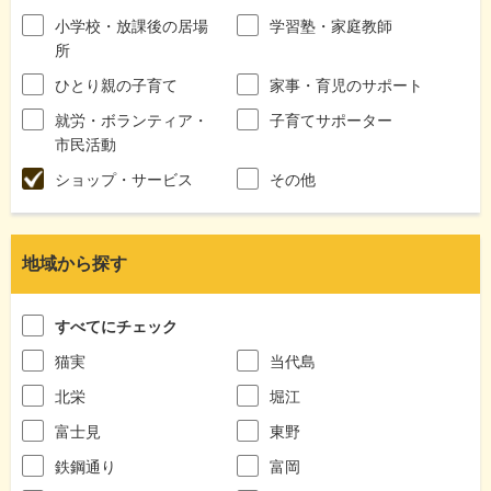
小学校・放課後の居場
学習塾・家庭教師
所
ひとり親の子育て
家事・育児のサポート
就労・ボランティア・
子育てサポーター
市民活動
ショップ・サービス
その他
地域から探す
すべてにチェック
猫実
当代島
北栄
堀江
富士見
東野
鉄鋼通り
富岡