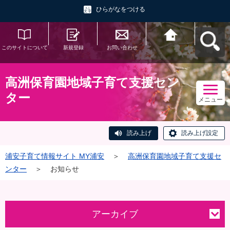
ひらがなをつける
このサイトについて
新規登録
お問い合わせ
浦安子育て情報サイ
ト MY浦安へ戻る
高洲保育園地域子育て支援セン
ター
メニュー
読み上げ
読み上げ設定
浦安子育て情報サイト MY浦安
＞
高洲保育園地域子育て支援セ
ンター
＞
お知らせ
アーカイブ