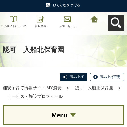
ひらがなをつける
このサイトについて
新規登録
お問い合わせ
浦安子育て情報サイ
ト MY浦安へ戻る
認可 入船北保育園
読み上げ
読み上げ設定
浦安子育て情報サイト MY浦安
＞
認可 入船北保育園
＞
サービス・施設プロフィール
Menu