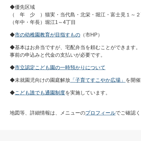
◆優先区域
（ 年 少 ）猫実・当代島・北栄・堀江・富士見１～２
（年中・年長）堀江1～4丁目
◆
市の幼稚園教育が目指すもの
（市HP）
◆基本はお弁当ですが、宅配弁当を頼むことができます。
事前の申込みと代金の支払いが必要です。
◆
市立認定こども園の一時預かりについて
◆未就園児向けの園庭解放
「子育てすこやか広場」
を開催
◆
こども誰でも通園制度
を実施しています。
地図等、詳細情報は、メニューの
プロフィール
でご確認く