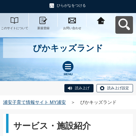
ひらがなをつける
このサイトについて
新規登録
お問い合わせ
浦安子育て情報サイ
ト MY浦安へ戻る
ぴかキッズランド
MENU
読み上げ
読み上げ設定
浦安子育て情報サイト MY浦安
＞
ぴかキッズランド
サービス・施設紹介