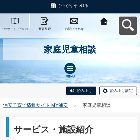
ひらがなをつける
このサイトについて
新規登録
お問い合わせ
浦安子育て情報サイ
ト MY浦安へ戻る
家庭児童相談
MENU
読み上げ
読み上げ設定
浦安子育て情報サイト MY浦安
＞
家庭児童相談
サービス・施設紹介