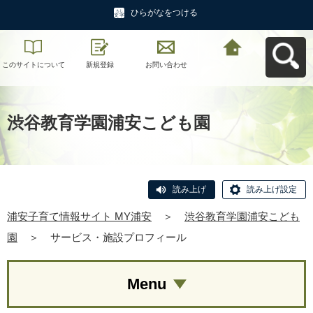
ひらがなをつける
このサイトについて
新規登録
お問い合わせ
浦安子育て情報サイ
ト MY浦安へ戻る
渋谷教育学園浦安こども園
読み上げ
読み上げ設定
浦安子育て情報サイト MY浦安
＞
渋谷教育学園浦安こども
園
＞
サービス・施設プロフィール
Menu