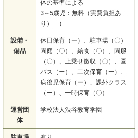
体の基準による
3～5歳児：無料（実費負担あ
り） ）
設備・
休日保育（ー）、駐車場（〇）
備品
園庭（〇）、給食（〇）、園服
（〇）、上乗せ徴収（〇）、園
バス（ー）、二次保育（ー）、
病後児保育（ー）、課外クラス
（ー）、一時保育（〇）
運営団
学校法人渋谷教育学園
体
駐車場
有り