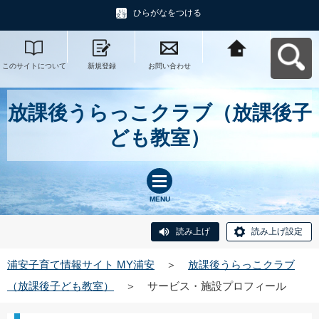
ひらがなをつける
このサイトについて
新規登録
お問い合わせ
浦安子育て情報サイ
ト MY浦安へ戻る
放課後うらっこクラブ（放課後子
ども教室）
MENU
読み上げ
読み上げ設定
浦安子育て情報サイト MY浦安
＞
放課後うらっこクラブ
（放課後子ども教室）
＞
サービス・施設プロフィール