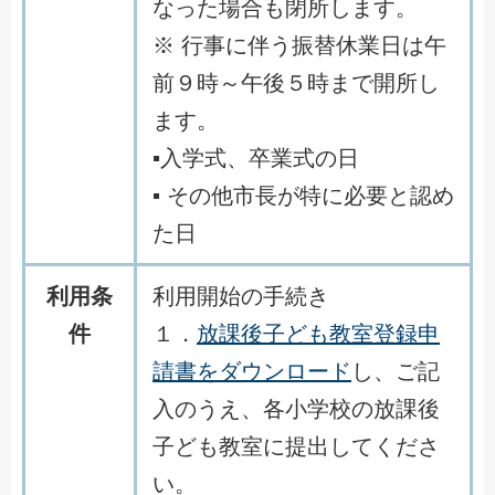
なった場合も閉所します。
※ 行事に伴う振替休業日は午
前９時～午後５時まで開所し
ます。
▪入学式、卒業式の日
▪ その他市長が特に必要と認め
た日
利用条
利用開始の手続き
件
１．
放課後子ども教室登録申
請書をダウンロード
し、ご記
入のうえ、各小学校の放課後
子ども教室に提出してくださ
い。