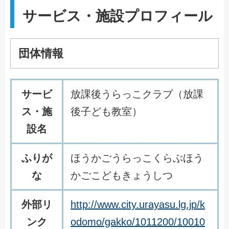
サービス・施設プロフィール
団体情報
サービ
放課後うらっこクラブ（放課
ス・施
後子ども教室）
設名
ふりが
ほうかごうらっこくらぶほう
な
かごこどもきょうしつ
外部リ
http://www.city.urayasu.lg.jp/k
ンク
odomo/gakko/1011200/10010