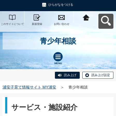
ひらがなをつける
このサイトについて
新規登録
お問い合わせ
浦安子育て情報サイ
ト MY浦安へ戻る
青少年相談
MENU
読み上げ
読み上げ設定
浦安子育て情報サイト MY浦安
＞
青少年相談
サービス・施設紹介