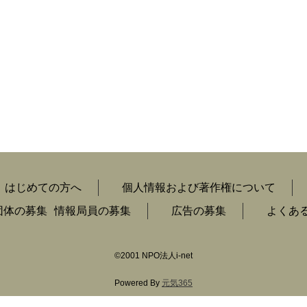
はじめての方へ
個人情報および著作権について
団体の募集
情報局員の募集
広告の募集
よくあ
©2001
NPO
法人
i-net
Powered By
元気365