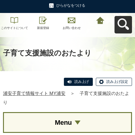
ひらがなをつける
このサイトについて
新規登録
お問い合わせ
浦安子育て情報サイ
ト MY浦安へ戻る
子育て支援施設のおたより
読み上げ
読み上げ設定
浦安子育て情報サイト MY浦安
＞
子育て支援施設のおたよ
り
Menu