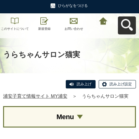
ひらがなをつける
このサイトについて
新規登録
お問い合わせ
浦安子育て情報サイ
ト MY浦安へ戻る
うらちゃんサロン猫実
読み上げ
読み上げ設定
浦安子育て情報サイト MY浦安
＞
うらちゃんサロン猫実
Menu