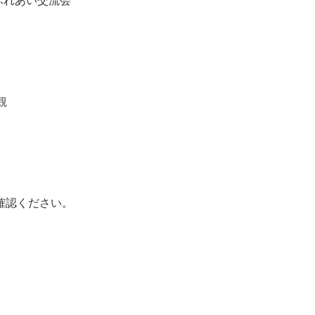
ふれあい交流会
観
確認ください。