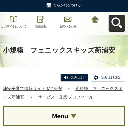
ひらがなをつける
このサイトについて
新規登録
お問い合わせ
浦安子育て情報サイ
ト MY浦安へ戻る
小規模 フェニックスキッズ新浦安
読み上げ
読み上げ設定
浦安子育て情報サイト MY浦安
＞
小規模 フェニックスキ
ッズ新浦安
＞
サービス・施設プロフィール
Menu