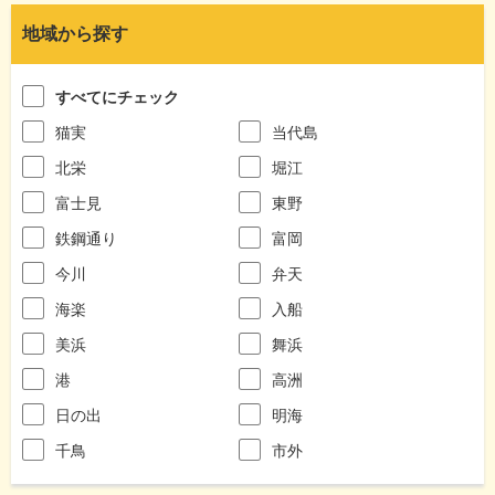
地域から探す
すべてにチェック
猫実
当代島
北栄
堀江
富士見
東野
鉄鋼通り
富岡
今川
弁天
海楽
入船
美浜
舞浜
港
高洲
日の出
明海
千鳥
市外