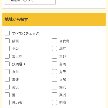
地域から探す
すべてにチェック
猫実
当代島
北栄
堀江
富士見
東野
鉄鋼通り
富岡
今川
弁天
海楽
入船
美浜
舞浜
港
高洲
日の出
明海