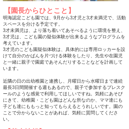
【園長からひとこと】
明海認定こども園では、9月から3才児と3才未満児で、活動
スペースを分ける予定です。
3才未満児は、より落ち着いてあそべるように環境を整え、
3才児は、こども園の疑似体験が出来るようなプログラムを
考えています。
3才児のこども園疑似体験は、具体的には専用ロッカーを設
けて自分のかばんを片づける体験をしたり、先生や在園児
と一緒に親子で園庭であそんだりすることなどを計画して
います。
近隣の日の出幼稚園と連携し、月曜日から水曜日まで連続
最長3日間開催する週もあるので、親子で参加するプレスク
ールのような感覚で利用してほしいですね。気軽にあそび
にきて、幼稚園・こども園はどんな所なのか、ママ達にも
子ども達にももっと知ってもらえるとうれしいです。園の
ことで分からないことがあれば、気軽に質問してくださ
い。