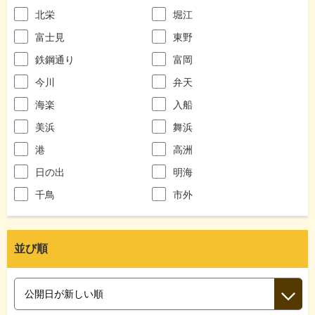
北栄
堀江
富士見
東野
鉄鋼通り
富岡
今川
弁天
海楽
入船
美浜
舞浜
港
高洲
日の出
明海
千鳥
市外
並び順