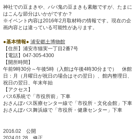
神社での豆まきや、パパ鬼の豆まきも素敵ですが、たまに
はこんな節分はいかがですか？
※イベント内容は2016年2月取材時の情報です。現在の企
画内容とは違っている可能性があります。
●基本情報●
浦安郷土博物館
【住所】浦安市猫実一丁目2番7号
【電話】047-305-4300
【開所時間】
午前9時30分～午後5時（入館は午後4時30分まで） 休館
日：月（月曜日が祝日の場合はその翌日）、館内整理日、
祝日の翌日、年末年始
【アクセス】
バス6系統で「市役所前」下車
おさんぽバス医療センター線で「市役所・文化会館」下車
おさんぽバス舞浜線で「市役所・健康センター」下車
2016.02 公開
2024.01.28 修正